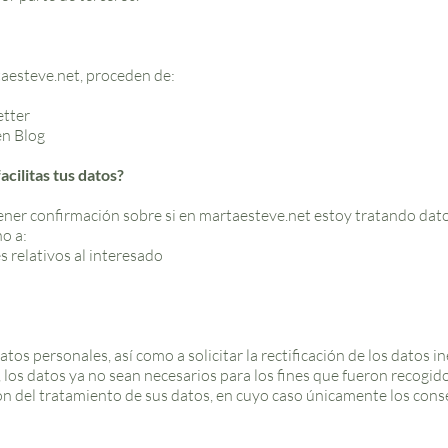
aesteve.net, proceden de:
etter
en Blog
cilitas tus datos?
ner confirmación sobre si en martaesteve.net estoy tratando dato
o a:
es relativos al interesado
o
os personales, así como a solicitar la rectificación de los datos ine
los datos ya no sean necesarios para los fines que fueron recogid
ión del tratamiento de sus datos, en cuyo caso únicamente los conse