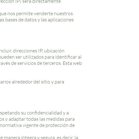
rección IP) será directamente
 que nos permite venderte nuestros
s bases de datos y las aplicaciones
luir, direcciones IP, ubicación
ueden ser utilizados para identificar al
ravés de servicios de terceros. Esta web
arios alrededor del sitio y para
espetando su confidencialidad y a
los y adaptar todas las medidas para
a normativa vigente de protección de
 manera íntegra y segura, es decir, la