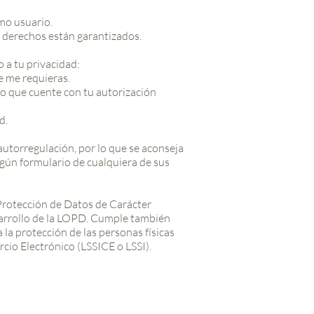
omo usuario.
s derechos están garantizados.
 a tu privacidad:
e me requieras.
so que cuente con tu autorización
d.
 autorregulación, por lo que se aconseja
algún formulario de cualquiera de sus
 Protección de Datos de Carácter
sarrollo de la LOPD. Cumple también
la protección de las personas físicas
rcio Electrónico (LSSICE o LSSI).