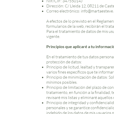
NIF/CIF: 34755014J
Dirección: C/ Lleida 12, 08211 de Caste
Correo electrónico:
info@martaesteve.
A efectos de lo previsto en el Reglamen
formularios de la web, recibirán el tra
Para el tratamiento de datos de mis usu
vigente.
Principios que aplicaré a tu informac
En el tratamiento de tus datos personal
protección de datos:
Principio de licitud, lealtad y transpa
varios fines específicos que te inform
Principio de minimización de datos: Solo
mínimos posibles.
Principio de limitación del plazo de co
tratamiento, en función a la finalidad,
revisaré mis listas y eliminaré aquello
Principio de integridad y confidencial
personales y se garantice confidencial
indebido de los datos de mis usuarios p