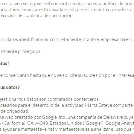
n esta web se requiere el consentimiento con esta política de priv
oductos y servicios está basada en el consentimiento que se le solic
jecución del contrato de suscripción.
son: datos identificativos, concretamente, nombre, empresa, direcc
ialmente protegidos.
atos?
 conservarán hasta que no se solicite su supresión por el interes
tus datos?
estionar tus datos son contratados por terceros.
ecesarios para el desarrollo de la actividad Marta Esteve comparte
de privacidad:
o de web prestado por Google, Inc., una compañía de Delaware cuya 
alifornia), CA 94043, Estados Unidos (“Google”). Google Analytics
 ayudar a martaesteve.net y martaesteve.es a analizar el uso que h