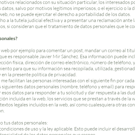
otivos relacionados con su situación particular, los interesados 
 datos, salvo por motivos legítimos imperiosos, o el ejercicio o la
web, no se puede ejercitar el derecho a portabilidad de los datos.
 a la tutela judicial efectiva y a presentar una reclamación ante la
s, si consideran que el tratamiento de datos personales que le co
rsonales?
web por ejemplo para comentar un post, mandar un correo al titular
 que es responsable Javier Mir Sánchez. Esa información puede inc
cción física, dirección de correo electrónico, número de teléfono, y 
miento para que su información sea recopilada, utilizada, gestiona
y en la presente política de privacidad.
e facilitan las personas interesadas con el siguiente fin por cada
s siguientes datos personales (nombre, teléfono y email) para resp
 esos datos para responder a tu solicitud y dar respuesta a las du
ión incluida en la web, los servicios que se prestan a través de la 
 textos legales incluidos en la web, así como cualesquiera otras c
ón.
to tus datos personales:
condiciones de uso y la ley aplicable. Esto puede incluir el desarr
dencialidad de los datos personales que recoge.