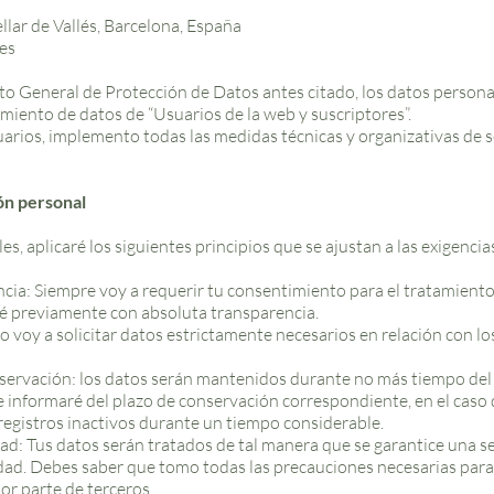
llar de Vallés, Barcelona, España
es
to General de Protección de Datos antes citado, los datos persona
tamiento de datos de “Usuarios de la web y suscriptores”.
arios, implemento todas las medidas técnicas y organizativas de se
ión personal
es, aplicaré los siguientes principios que se ajustan a las exigen
rencia: Siempre voy a requerir tu consentimiento para el tratamient
aré previamente con absoluta transparencia.
 voy a solicitar datos estrictamente necesarios en relación con los
nservación: los datos serán mantenidos durante no más tiempo del 
 te informaré del plazo de conservación correspondiente, en el cas
s registros inactivos durante un tiempo considerable.
idad: Tus datos serán tratados de tal manera que se garantice una 
idad. Debes saber que tomo todas las precauciones necesarias para 
or parte de terceros.