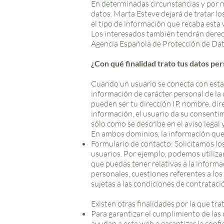
En determinadas circunstancias y por m
datos. Marta Esteve dejará de tratar los
el tipo de información que recaba esta 
Los interesados también tendrán derecho
Agencia Española de Protección de Dato
¿Con qué finalidad trato tus datos pe
Cuando un usuario se conecta con esta 
información de carácter personal de la
pueden ser tu dirección IP, nombre, dire
información, el usuario da su consenti
sólo como se describe en el aviso legal 
En ambos dominios, la información que m
Formulario de contacto: Solicitamos lo
usuarios. Por ejemplo, podemos utilizar
que puedas tener relativas a la informac
personales, cuestiones referentes a los
sujetas a las condiciones de contrataci
Existen otras finalidades por la que tra
Para garantizar el cumplimiento de las 
ayudan a esta web a garantizar la confi