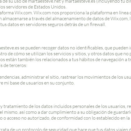
a de su uso de martaesteve.net y martaesteve.es (incluyendo tu di
los servidores de Estados Unidos.
ataforma Wix.com. Wix.com nos proporciona la plataforma en línea
n almacenarse a través del almacenamiento de datos de Wix.com, la
tus datos en servidores seguros detrás de un firewall.
steve.es se pueden recoger datos no identificables, que pueden inc
o de cómo se utilizan los servicios y sitios, y otros datos que no p
ivos están también los relacionados a tus hábitos de navegación a t
is de terceros:
endencias, administrar el sitio, rastrear los movimientos de los usu
e mi base de usuarios en su conjunto.
 tratamiento de los datos incluidos personales de los usuarios, r
 del mismo, así como a dar cumplimiento a su obligación de guardar
nto o acceso no autorizado, de conformidad con lo establecido en l
 trata de un protocolo de seguridad que hace que tus datos viajen de